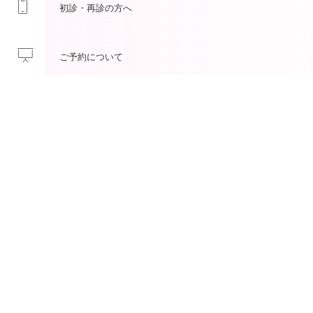
初診・再診
の方へ
ご予約
について
オンライン診療
について
女性をもっと明るく、元気に
564-0051
〒
大阪府吹田市豊津町9番15号 日本興業ビル4F
地図
06-6378-3987
support@hana-clinic.co.jp
電話：
／メール：
9:00～17:00
診察受付時間／火曜から土曜：
（12時から13時まで昼休み）
18:00～20:00
木曜のみ夜間診療あり：