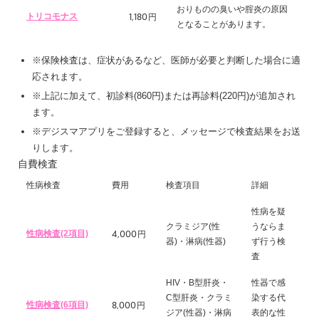
おりものの臭いや腟炎の原因
1,180
トリコモナス
円
となることがあります。
※保険検査は、症状があるなど、医師が必要と判断した場合に適
応されます。
※上記に加えて、初診料(860円)または再診料(220円)が追加され
ます。
※デジスマアプリをご登録すると、メッセージで検査結果をお送
りします。
自費検査
性病検査
費用
検査項目
詳細
性病を疑
クラミジア(性
うならま
4,000
性病検査(2項目)
円
器)・淋病(性器)
ず行う検
査
HIV・B型肝炎・
性器で感
C型肝炎・クラミ
染する代
8,000
性病検査(6項目)
円
ジア(性器)・淋病
表的な性