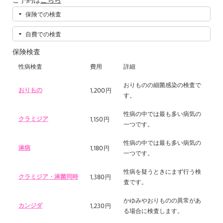
ご予約は
こちら
保険での検査
自費での検査
保険検査
性病検査
費用
詳細
おりものの細菌感染の検査で
1,200
おりもの
円
す。
性病の中では最も多い病気の
1,150
クラミジア
円
一つです。
性病の中では最も多い病気の
1,180
淋病
円
一つです。
性病を疑うときにまず行う検
1,380
クラミジア・淋菌同時
円
査です。
かゆみやおりものの異常があ
1,230
カンジダ
円
る場合に検査します。