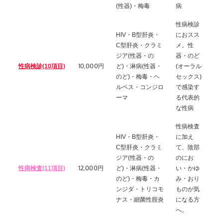
(性器)・梅毒
病
性病検診
HIV・B型肝炎・
におスス
C型肝炎・クラミ
メ。性
ジア(性器・の
器・のど
10,000
性病検診(10項目)
円
ど)・淋病(性器・
(オーラル
のど)・梅毒・ヘ
セックス)
ルペス・コンジロ
で感染す
ーマ
る代表的
な性病
性病検査
HIV・B型肝炎・
に加え
C型肝炎・クラミ
て、陰部
ジア(性器・の
のにお
12,000
性病検査(11項目)
円
ど)・淋病(性器・
い・かゆ
のど)・梅毒・カ
み・おり
ンジダ・トリコモ
ものが気
ナス・細菌性腟炎
になる方
へ。