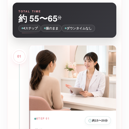
TOTAL TIME
約 55〜65
分
4ステップ
服のまま
ダウンタイムなし
01
STEP 01
約15〜20分