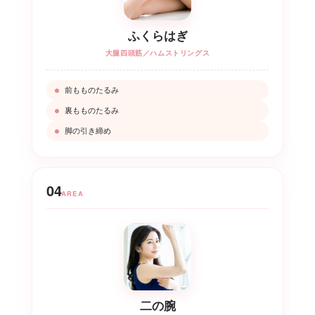
ふくらはぎ
大腿四頭筋／ハムストリングス
前もものたるみ
裏もものたるみ
脚の引き締め
04
AREA
二の腕