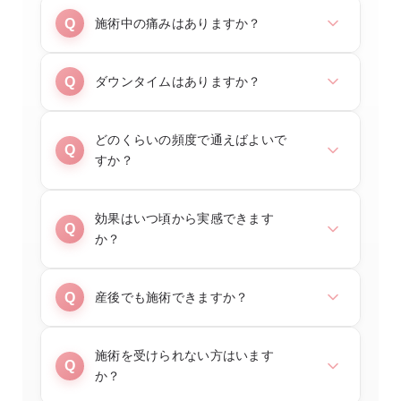
施術中の痛みはありますか？
筋肉が強く収縮する独特の感覚はあります
ダウンタイムはありますか？
が、痛みはほとんどありません。最初は違
和感を感じる方もいらっしゃいますが、す
施術後すぐに日常生活へ戻れます。ダウン
どのくらいの頻度で通えばよいで
ぐに慣れていただけます。強度は調整可能
すか？
タイムはありません。翌日に筋肉痛のよう
ですので、ご安心ください。
な感覚が出る方もいらっしゃいますが、こ
れは効果が現れている証拠です。
推奨頻度は
週2回・計4週（合計8回）
で
効果はいつ頃から実感できます
か？
す。その後は月1〜2回のメンテナンスで効
果を維持しやすくなります。お一人おひと
りのお悩み・目標に合わせて、カウンセリ
個人差はありますが、
2〜4週間後
から筋肉
産後でも施術できますか？
ング時に最適なプランをご提案します。
の引き締まりを実感される方が多いです。
脂肪減少効果は2〜3ヶ月後に最も顕著に現
産後の方は、出産から最低3ヶ月以上経過
施術を受けられない方はいます
れます。継続的な施術でより高い効果が期
か？
し、悪露が完全に終わってからの施術をお
待できます。
すすめしています。授乳中の施術は問題あ