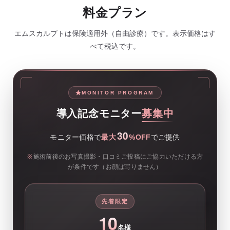
料金プラン
エムスカルプトは保険適用外（自由診療）です。表示価格はす
べて税込です。
MONITOR PROGRAM
導入記念モニター
募集中
30
モニター価格で
最大
%OFF
でご提供
※
施術前後のお写真撮影・口コミご投稿にご協力いただける方
が条件です（お顔は写りません）
先着限定
10
名様