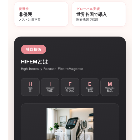
侵襲性
グローバル実績
非侵襲
世界各国で導入
メス・注射不要
医療機関で採用
独自技術
HIFEMとは
High-Intensity Focused ElectroMagnetic
H
I
F
E
M
High
Intensity
Focused
Electro
Magnetic
高
強度
焦点式
電気
磁気