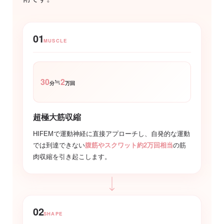
01
MUSCLE
30
2
≒
分
万回
超極大筋収縮
HIFEMで運動神経に直接アプローチし、自発的な運動
では到達できない
腹筋やスクワット約2万回相当
の筋
肉収縮を引き起こします。
02
SHAPE