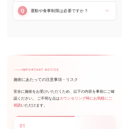
りませんが、カウンセリングで個別に状態
以下の方は施術をお受けいただけません。
運動や食事制限は必要ですか？
を確認させていただきます。
・ペースメーカー、除細動器、その他電子
機器をご使用の方
エムスカルプト単独でも筋肉増強・脂肪減
・施術部位に金属インプラント・避妊リン
少効果が期待できますが、
適度な運動・バ
グ（IUD）がある方
ランスの良い食事を併用していただくこと
・妊娠中・妊娠の可能性がある方
で、より高い効果と維持が見込めます
。当
・てんかんの既往がある方
院では必要に応じてGLP-1などのメディカ
・悪性腫瘍の治療中の方
ルダイエットとの併用プランもご案内して
・施術部位に皮膚疾患がある方
IMPORTANT NOTICE
います。
ご不安な点はカウンセリング時にご相談く
施術にあたっての
注意事項・リスク
ださい。
安全に施術をお受けいただくため、以下の内容を事前にご確
認ください。
ご不明な点は
カウンセリング時にお気軽にご
相談
いただけます。
01