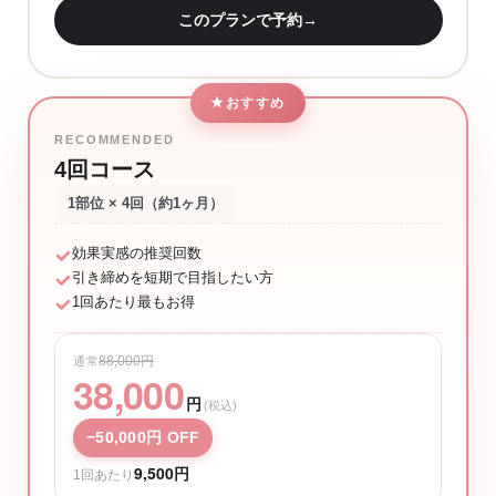
このプランで予約
→
おすすめ
RECOMMENDED
4回コース
1部位 × 4回（約1ヶ月）
効果実感の推奨回数
引き締めを短期で目指したい方
1回あたり最もお得
88,000円
通常
38,000
円
(税込)
−50,000円 OFF
9,500円
1回あたり