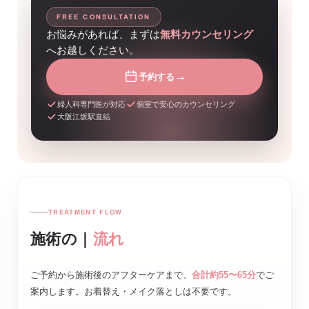
FREE CONSULTATION
お悩みがあれば、まずは
無料カウンセリング
へお越しください。
→
予約する
婦人科専門医が対応
個室で安心のカウンセリング
大阪江坂駅直結
TREATMENT FLOW
施術の｜
流れ
ご予約から施術後のアフターケアまで、
合計約55〜65分
でご
案内します。お着替え・メイク落としは不要です。