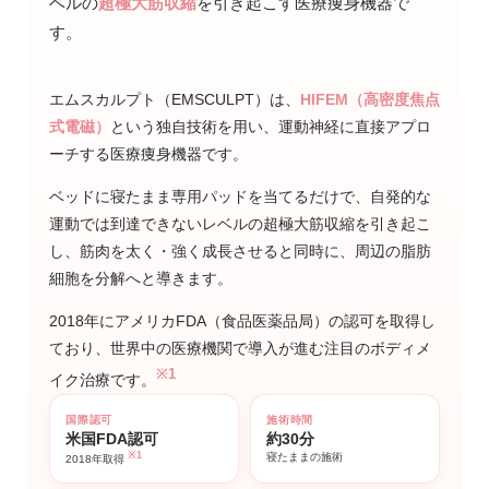
ベルの
超極大筋収縮
を引き起こす医療痩身機器で
す。
エムスカルプト（EMSCULPT）は、
HIFEM（高密度焦点
式電磁）
という独自技術を用い、運動神経に直接アプロ
ーチする医療痩身機器です。
ベッドに寝たまま専用パッドを当てるだけで、自発的な
運動では到達できないレベルの超極大筋収縮を引き起こ
し、筋肉を太く・強く成長させると同時に、周辺の脂肪
細胞を分解へと導きます。
2018年にアメリカFDA（食品医薬品局）の認可を取得し
ており、世界中の医療機関で導入が進む注目のボディメ
※1
イク治療です。
国際認可
施術時間
米国FDA認可
約30分
※1
寝たままの施術
2018年取得