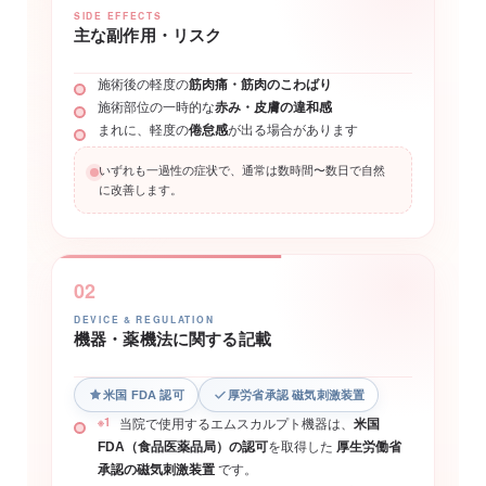
SIDE EFFECTS
主な副作用・リスク
施術後の軽度の
筋肉痛・筋肉のこわばり
施術部位の一時的な
赤み・皮膚の違和感
まれに、軽度の
倦怠感
が出る場合があります
いずれも一過性の症状で、通常は数時間〜数日で自然
に改善します。
02
DEVICE & REGULATION
機器・薬機法に関する記載
米国 FDA 認可
厚労省承認 磁気刺激装置
※1
当院で使用するエムスカルプト機器は、
米国
FDA（食品医薬品局）の認可
を取得した
厚生労働省
承認の磁気刺激装置
です。